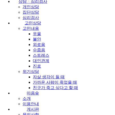
상담ㆍ심리검사
개인상담
집단상담
심리검사
고민상담
고민내용
우울
불안
외로움
수줍음
스트레스
대인관계
진로
위기상담
자살 생각이 들 때
가까운 사람이 죽었을 때
친구가 죽고 싶다고 할 때
마음숲
소개
이용안내
게시판
문의사항