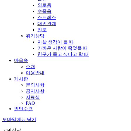
외로움
수줍음
스트레스
대인관계
진로
위기상담
자살 생각이 들 때
가까운 사람이 죽었을 때
친구가 죽고 싶다고 할 때
마음숲
소개
이용안내
게시판
문의사항
공지사항
자료실
FAQ
인턴수련
모바일메뉴 닫기
고민상담