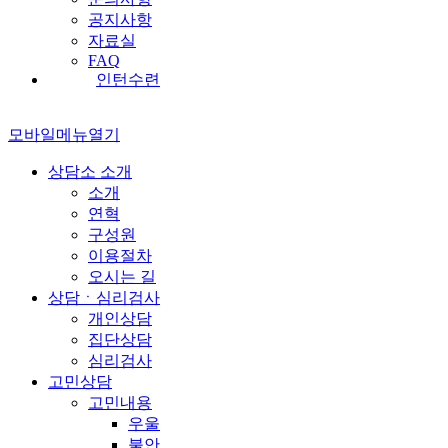
공지사항
자료실
FAQ
인턴수련
모바일메뉴열기
상담소 소개
소개
연혁
구성원
이용절차
오시는 길
상담ㆍ심리검사
개인상담
집단상담
심리검사
고민상담
고민내용
우울
불안