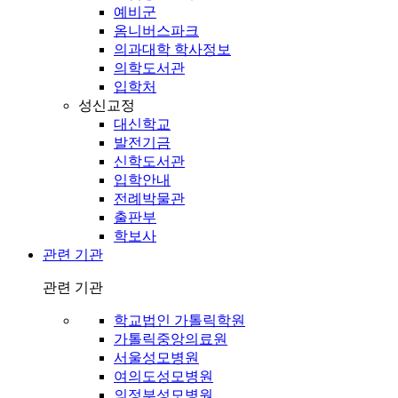
예비군
옴니버스파크
의과대학 학사정보
의학도서관
입학처
성신교정
대신학교
발전기금
신학도서관
입학안내
전례박물관
출판부
학보사
관련 기관
관련 기관
학교법인 가톨릭학원
가톨릭중앙의료원
서울성모병원
여의도성모병원
의정부성모병원