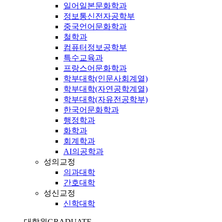
일어일본문화학과
정보통신전자공학부
중국언어문화학과
철학과
컴퓨터정보공학부
특수교육과
프랑스어문화학과
학부대학(인문사회계열)
학부대학(자연공학계열)
학부대학(자유전공학부)
한국어문화학과
행정학과
화학과
회계학과
AI의공학과
성의교정
의과대학
간호대학
성신교정
신학대학
대학원
GRADUATE