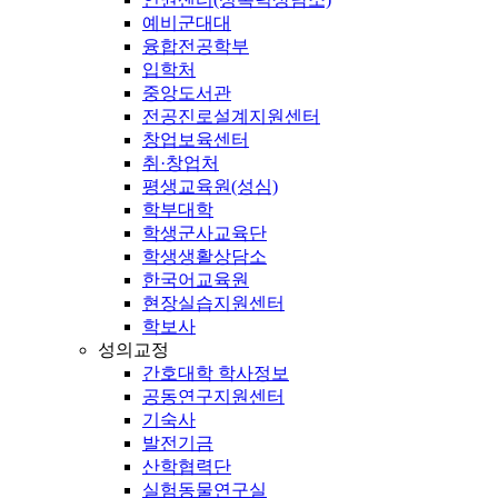
예비군대대
융합전공학부
입학처
중앙도서관
전공진로설계지원센터
창업보육센터
취·창업처
평생교육원(성심)
학부대학
학생군사교육단
학생생활상담소
한국어교육원
현장실습지원센터
학보사
성의교정
간호대학 학사정보
공동연구지원센터
기숙사
발전기금
산학협력단
실험동물연구실