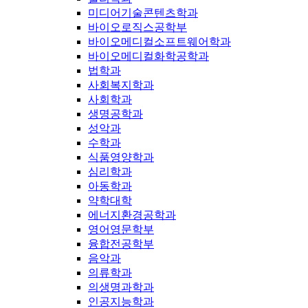
미디어기술콘텐츠학과
바이오로직스공학부
바이오메디컬소프트웨어학과
바이오메디컬화학공학과
법학과
사회복지학과
사회학과
생명공학과
성악과
수학과
식품영양학과
심리학과
아동학과
약학대학
에너지환경공학과
영어영문학부
융합전공학부
음악과
의류학과
의생명과학과
인공지능학과