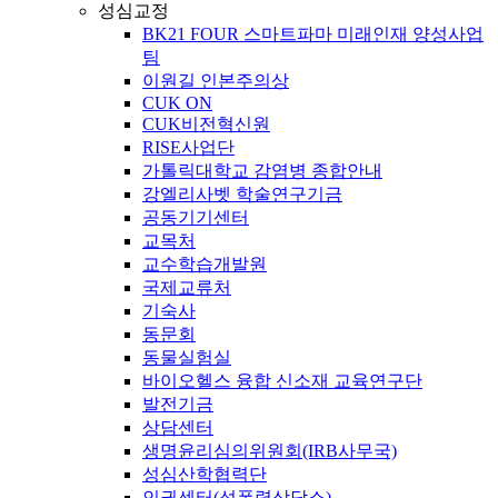
성심교정
BK21 FOUR 스마트파마 미래인재 양성사업
팀
이원길 인본주의상
CUK ON
CUK비전혁신원
RISE사업단
가톨릭대학교 감염병 종합안내
강엘리사벳 학술연구기금
공동기기센터
교목처
교수학습개발원
국제교류처
기숙사
동문회
동물실험실
바이오헬스 융합 신소재 교육연구단
발전기금
상담센터
생명윤리심의위원회(IRB사무국)
성심산학협력단
인권센터(성폭력상담소)