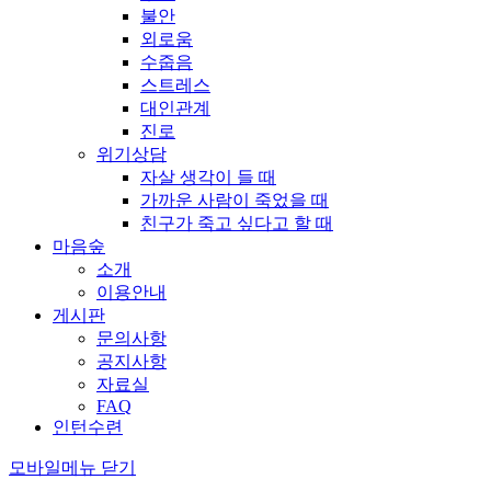
불안
외로움
수줍음
스트레스
대인관계
진로
위기상담
자살 생각이 들 때
가까운 사람이 죽었을 때
친구가 죽고 싶다고 할 때
마음숲
소개
이용안내
게시판
문의사항
공지사항
자료실
FAQ
인턴수련
모바일메뉴 닫기