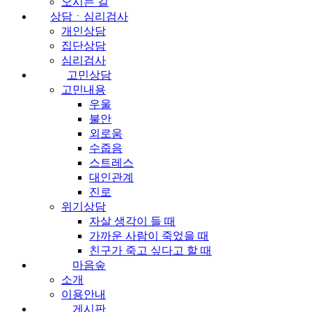
오시는 길
상담ㆍ심리검사
개인상담
집단상담
심리검사
고민상담
고민내용
우울
불안
외로움
수줍음
스트레스
대인관계
진로
위기상담
자살 생각이 들 때
가까운 사람이 죽었을 때
친구가 죽고 싶다고 할 때
마음숲
소개
이용안내
게시판